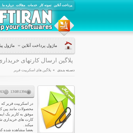
پرداخت آنلاین
نمونه کار
خدمات
مقالات
درباره ما
ماژول پرداخت آنلاین
ماژول پی
پلاگین ارسال کارتهای خریداری
دسـته بنـدی »
پلاگین های اسکریپت فریر
763
13\08\1394
در اسکریپت فریر که 
محصولات مانند پین کد
موفق به کاربر یک ای
کارت های خریداری شد
میکند .
بعضا مشاهده شده که