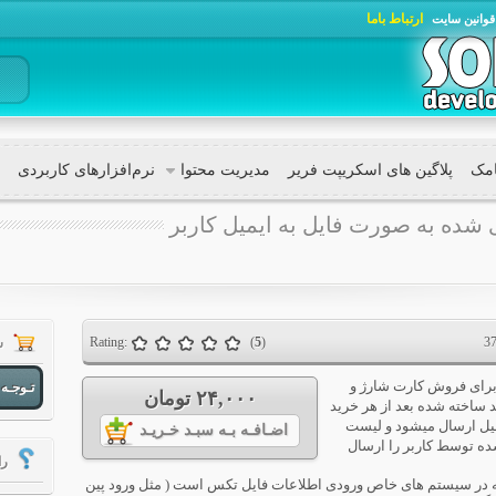
ارتباط با‌ما
قوانین سایت
امک
پلاگین های اسکریپت فریر
مدیریت محتوا
نرم‌افزار‌های کاربردی
 شده به صورت فایل به ایمیل کاربر
Rating:
(
5
)
3
س
برای فروش کارت شارژ و
تـوجـه
۲۴,۰۰۰ تومان
 ساخته شده بعد از هر خرید
میل ارسال میشود و لیست
اضـافـه بـه سبـد خـریـد
ه توسط کاربر را ارسال
را
 در سیستم های خاص ورودی اطلاعات فایل تکس است ( مثل ورود پین