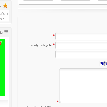
م
پلاگی
به ای
تب
نمایش داده نخواهد شـد