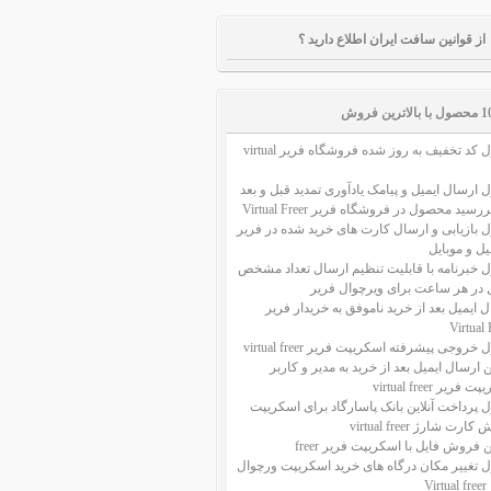
از قوانین سافت ایران اطلاع دارید ؟
ل با بالاترین فروش
ماژول کد تخفیف به روز شده فروشگاه فریر virtual
 ارسال ایمیل و پیامک یادآوری تمدید قبل و بعد
سید محصول در فروشگاه فریر Virtual Freer
 بازیابی و ارسال کارت های خرید شده در فریر
میل و موبایل
ل خبرنامه با قابلیت تنظیم ارسال تعداد مشخص
ل در هر ساعت برای ویرچوال فریر
 ایمیل بعد از خرید ناموفق به خریدار فریر
Virtual 
خروجی پیشرفته اسکریپت فریر virtual freer
ن ارسال ایمیل بعد از خرید به مدیر و کاربر
فریر virtual freer
 پرداخت آنلاین بانک پاسارگاد برای اسکریپت
رت شارژ virtual freer
ن فروش فایل با اسکریپت فریر freer
ل تغییر مکان درگاه های خرید اسکریپت ورچوال
Vi