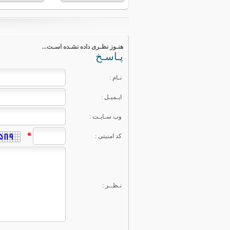
...هنـوز نظـری داده نشـده اسـت
پـاسـخ
: نـام
: ایـمیـل
: وب سـایـت
: کد امنیتی
: نـظــر