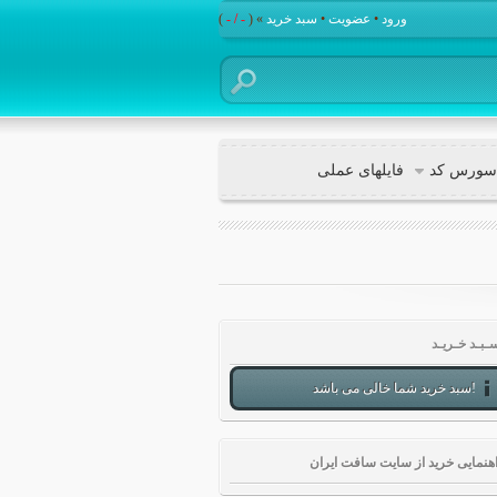
ورود
•
عضویت
•
سبد خرید
» (
- / -
)
سورس کد
فایلهای عملی
ـبـد خـریـد
سبد خرید شما خالی می باشد!
هنمایی خرید از سایت سافت ایران