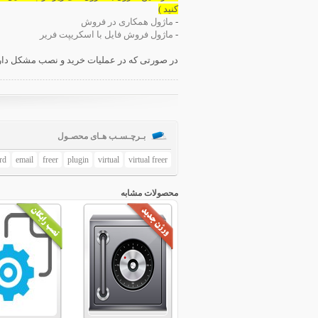
کنید )
-
ماژول همکاری در فروش
-
ماژول فروش فایل با اسکریپت فریر
در صورتی که در عملیات خرید و نصب مشکل دار
بـرچـسـب هـای محصـول
rd
email
freer
plugin
virtual
virtual freer
محصولات مشابه