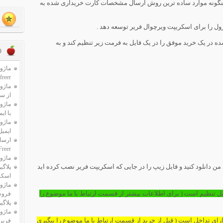
ر اینگونه موارد ساده ترین روش ارسال مشخصات کارت خریداری شده به
ل را برای اسکریپت ویرچوال فریر توسعه دهد .
ه در یک خرید موفق را در یک فایل به فرمت زیر تنظیم کند و به
10 محصو
freer
ماژول
از سرر
ماژول
با ای
ماژو
ایمی
ارسال
Freer
ماژول 
ن دانلود کنید و فایل زیپ را در جایی که اسکریپت فریر نصب کرده اید
پلاگی
اسکریپت 
ماژول
بل تنظیم است ( برای اطلاعات بیشتر از قسمت ارتباط با ما موضوع را
فروش کا
پلاگی
ماژو
 دارای تداخل است ( قبل از خرید از قسمت ارتباط با ما موضوع را پیگیری
فریر rtual freer