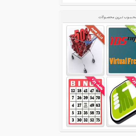
حـبـوب تـریِن محصـولات