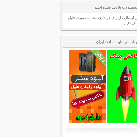
حصـولات بازدیـد شـده اخیـر
ن ارسال کارتهای خریداری شده به صورت فایل
میل کاربر
لیغات در سایت سافت ایران