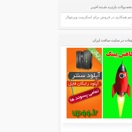
حصـولات بازدیـد شـده اخیـر
م همکاری در فروش برای اسکریپت ویرچوال
لیغات در سایت سافت ایران