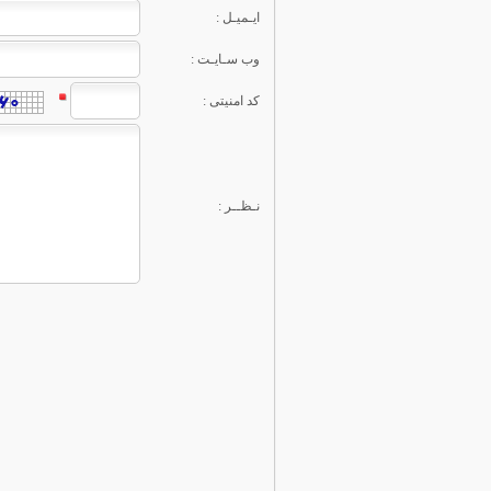
: ایـمیـل
: وب سـایـت
: کد امنیتی
: نـظــر