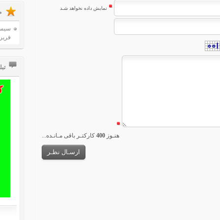
نمایش داده نخواهد شـد
م
سیست
فریر
تب
...هنـوز
400
کارکتـر باقی مـانـده