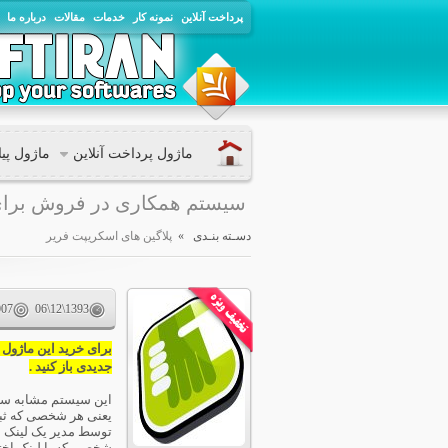
پرداخت آنلاین
نمونه کار
خدمات
مقالات
درباره ما
ماژول پرداخت آنلاین
ماژول پی
سیستم همکاری در فروش برای
دسـته بنـدی »
پلاگین های اسکریپت فریر
007
06\12\1393
برای خرید این ماژول 
جدیدی باز کنید .
این سیستم مشابه سیستم های iate
یعنی هر شخصی که ثبت 
توسط مدیر یک لینک ا