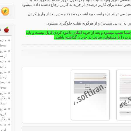
ص شده برای کاربر درصدی از خرید به کاربر ارجاع دهنده داده میشود
ید می تواند درخواست برداشت وجه دهد و مدیر بعد از واریز کردن
به آی پی نیست ) و از هرگونه تقلب جلوگیری میشود .
10 محصو
 نصب میشود و بعد از خرید امکان دانلود کردن فایل نیست و باید
ید را با مسئولین سایت در جریان گذاشته باشید .
freer
ماژول
از سرر
ماژول
با ای
ماژو
ایمی
ارسال
Freer
ماژول 
پلاگی
اسکریپت 
ماژول
فروش کا
پلاگی
ماژو
فریر rtual freer