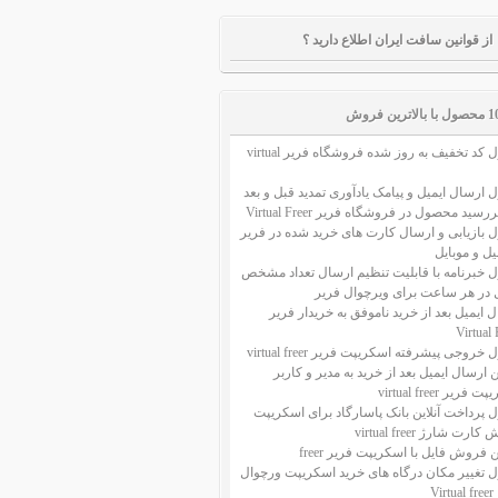
از قوانین سافت ایران اطلاع دارید ؟
ل با بالاترین فروش
ماژول کد تخفیف به روز شده فروشگاه فریر virtual
 ارسال ایمیل و پیامک یادآوری تمدید قبل و بعد
سید محصول در فروشگاه فریر Virtual Freer
 بازیابی و ارسال کارت های خرید شده در فریر
میل و موبایل
ل خبرنامه با قابلیت تنظیم ارسال تعداد مشخص
ل در هر ساعت برای ویرچوال فریر
 ایمیل بعد از خرید ناموفق به خریدار فریر
Virtual 
خروجی پیشرفته اسکریپت فریر virtual freer
ن ارسال ایمیل بعد از خرید به مدیر و کاربر
فریر virtual freer
 پرداخت آنلاین بانک پاسارگاد برای اسکریپت
رت شارژ virtual freer
ن فروش فایل با اسکریپت فریر freer
ل تغییر مکان درگاه های خرید اسکریپت ورچوال
Vi