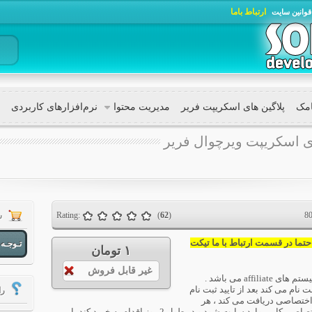
ارتباط با‌ما
قوانین سایت
امک
پلاگین های اسکریپت فریر
مدیریت محتوا
نرم‌افزار‌های کاربردی
 اسکریپت ویرچوال فریر
Rating:
(
62
)
8
س
حتما در قسمت ارتباط با ما تیکت
تـوجـه
۱ تومان
غیر قابل فروش
affil می باشد .
نام می کند بعد از تایید ثبت نام
را
ختصاصی دریافت می کند ، هر
شخصی که با لینک اختصاصی کاربر وارد سایت شود و در طول 2 روز اقدام به خرید کند با