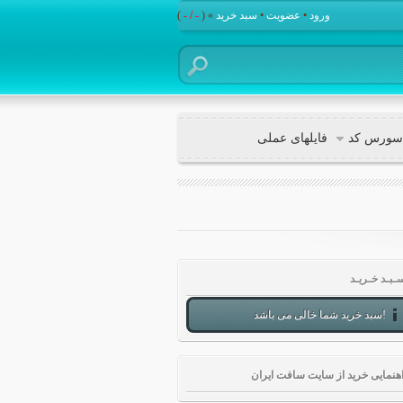
ورود
•
عضویت
•
سبد خرید
» (
- / -
)
سورس کد
فایلهای عملی
ـبـد خـریـد
سبد خرید شما خالی می باشد!
هنمایی خرید از سایت سافت ایران