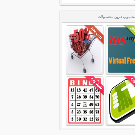
حـبـوب تـریِن محصـولات