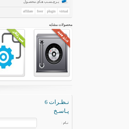
بـرچـسـب هـای محصـول
affiliate
freer
plugin
virtual
محصولات مشابه
6 نـظـرات
پـاسـخ
: نـام